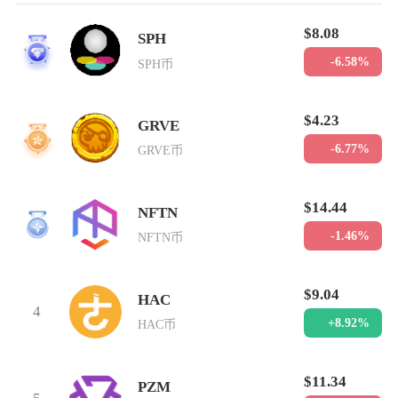
$8.08
SPH
1
-6.58%
SPH币
$4.23
GRVE
2
-6.77%
GRVE币
$14.44
NFTN
3
-1.46%
NFTN币
$9.04
HAC
4
+8.92%
HAC币
$11.34
PZM