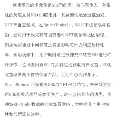
使用场景的多元化是Silk币的另一核心竞争力。除常
规的跨境支付和DeFi应用外，其创新性地渗透至游戏、
NFT等垂直领域。在SpiderTanks中，SILK不仅是战斗奖
励，还可用于购买稀有坦克部件NFT或参与社区治理，
例如玩家通过不同稀有度装备影响每日胜利点数转化
率。金融场景中，用户既能通过抵押资产铸造Silk进行杠
杆操作，也可将闲置Silk存入稳定池获取清算收益，年化
收益率常高于传统储蓄产品。近期生态合作显示，
ShadeProtocol正探索将Silk与NFT平台结合，未来或支持
用Silk购买艺术品等数字资产，进一步拓宽应用边界。这
种游戏+金融+收藏的立体场景网络，大幅提升了用户粘
性和代币流转效率。