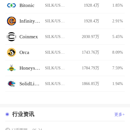
Bitonic
SILK/USDT
1928.4万
1.85%
InfinityCoin Exchange
SILK/USDT
1928.4万
2.91%
Coinmex
SILK/USDT
2030.97万
5.45%
Orca
SILK/USDT
1743.76万
8.09%
Honeyswap
SILK/USDT
1784.79万
7.59%
SolidLizard
SILK/USDT
1866.85万
1.94%
行业资讯
更多+