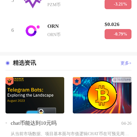
5
-3.21%
PZM币
$0.026
ORN
6
-0.79%
ORN币
精选资讯
更多+
chat币能达到10元吗
04-26
从当前市场数据、项目基本面与市值逻辑CHAT币在可预见周期内...