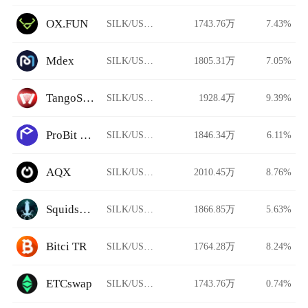
OX.FUN
SILK/USDT
1743.76万
7.43%
Mdex
SILK/USDT
1805.31万
7.05%
TangoSwap
SILK/USDT
1928.4万
9.39%
ProBit Global
SILK/USDT
1846.34万
6.11%
AQX
SILK/USDT
2010.45万
8.76%
Squidswap
SILK/USDT
1866.85万
5.63%
Bitci TR
SILK/USDT
1764.28万
8.24%
ETCswap
SILK/USDT
1743.76万
0.74%