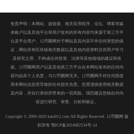
免责声明：本网站、超链接、相关应用程序、论坛、博客等媒
体账户以及其他平台和用户发布的所有内容均来源于第三方平
台及平台用户。12币圈网对于网站及其内容不作任何类型的保
证，网站所有区块链相关数据以及其他内容资料仅供用户学习
及研究之用，不构成任何投资、法律等其他领域的建议和依
据。12币圈网用户以及其他第三方平台在本网站发布的任何内
容均由其个人负责，与12币圈网无关。12币圈网不对任何因使
用本网站信息而导致的任何损失负责。您需谨慎使用相关数据
及内容，并自行承担所带来的一切风险。强烈建议您独自对内
容进行研究、审查、分析和验证。
Copyright © 2009-2026 kato012.com All Rights Reserved. 12币圈网 版
权所有
鄂ICP备2024082534号-14