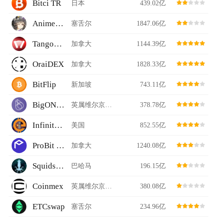
Bitci TR
日本
439.02亿
Animeswap
塞舌尔
1847.06亿
TangoSwap
加拿大
1144.39亿
OraiDEX
加拿大
1828.33亿
BitFlip
新加坡
743.11亿
BigONE Futures
英属维尔京群岛
378.78亿
InfinityCoin Exchange
美国
852.55亿
ProBit Global
加拿大
1240.08亿
Squidswap
巴哈马
196.15亿
Coinmex
英属维尔京群岛
380.08亿
ETCswap
塞舌尔
234.96亿