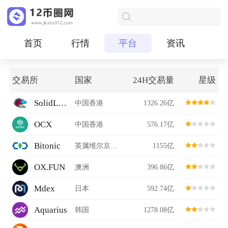
首页
行情
平台
资讯
交易所
国家
24H交易量
星级
SolidLizard
中国香港
1326.26亿
OCX
中国香港
576.17亿
Bitonic
英属维尔京群岛
1155亿
OX.FUN
澳洲
396.86亿
Mdex
日本
592.74亿
Aquarius
韩国
1278.08亿