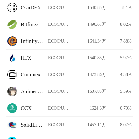
OraiDEX
ECOC/USDT
1540.85万
8.1%
Bitfinex
ECOC/USDT
1490.61万
8.02%
InfinityCoin Exchange
ECOC/USDT
1641.34万
7.88%
HTX
ECOC/USDT
1540.85万
5.97%
Coinmex
ECOC/USDT
1473.86万
4.38%
Animeswap
ECOC/USDT
1607.85万
5.59%
OCX
ECOC/USDT
1624.6万
0.79%
SolidLizard
ECOC/USDT
1457.11万
8.07%