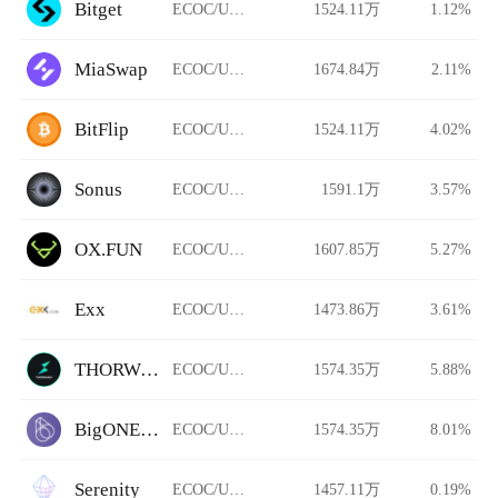
Bitget
ECOC/USDT
1524.11万
1.12%
MiaSwap
ECOC/USDT
1674.84万
2.11%
BitFlip
ECOC/USDT
1524.11万
4.02%
Sonus
ECOC/USDT
1591.1万
3.57%
OX.FUN
ECOC/USDT
1607.85万
5.27%
Exx
ECOC/USDT
1473.86万
3.61%
THORWallet DEX
ECOC/USDT
1574.35万
5.88%
BigONE Futures
ECOC/USDT
1574.35万
8.01%
Serenity
ECOC/USDT
1457.11万
0.19%