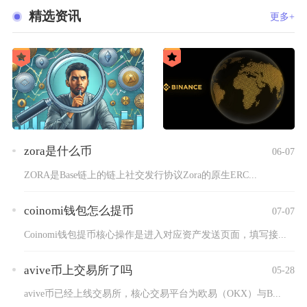
精选资讯
更多+
zora是什么币
06-07
ZORA是Base链上的链上社交发行协议Zora的原生ERC...
coinomi钱包怎么提币
07-07
Coinomi钱包提币核心操作是进入对应资产发送页面，填写接...
avive币上交易所了吗
05-28
avive币已经上线交易所，核心交易平台为欧易（OKX）与B...