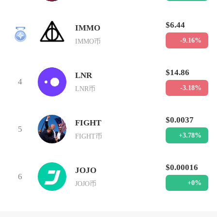
$6.44
IMMO
3
-9.16%
IMMO币
$14.86
LNR
4
-3.18%
LNR币
$0.0037
FIGHT
5
+3.78%
FIGHT币
$0.00016
JOJO
6
+0%
JOJO币