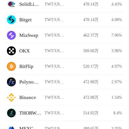
SolidLizard
TWT/USDT
478.14万
4.43%
Bitget
TWT/USDT
478.14万
4.08%
MiaSwap
TWT/USDT
462.37万
7.06%
OKX
TWT/USDT
509.66万
3.96%
BitFlip
TWT/USDT
520.17万
4.97%
Polynomial Trade
TWT/USDT
472.88万
2.97%
Binance
TWT/USDT
472.88万
1.54%
THORWallet DEX
TWT/USDT
514.92万
8.4%
MEXC Global
TWT/USDT
488.65万
3.35%