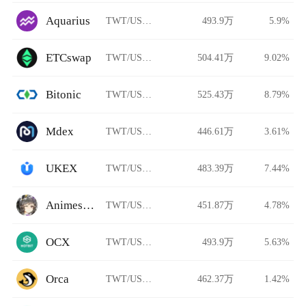
Aquarius
TWT/USDT
493.9万
5.9%
ETCswap
TWT/USDT
504.41万
9.02%
Bitonic
TWT/USDT
525.43万
8.79%
Mdex
TWT/USDT
446.61万
3.61%
UKEX
TWT/USDT
483.39万
7.44%
Animeswap
TWT/USDT
451.87万
4.78%
OCX
TWT/USDT
493.9万
5.63%
Orca
TWT/USDT
462.37万
1.42%