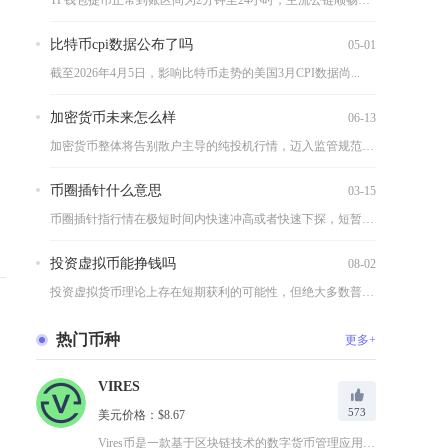
TP钱包提币正常到账区间为2分钟至24小时，主流公链顺畅环境...
比特币cpi数据公布了吗
05-01
截至2026年4月5日，影响比特币走势的美国3月CPI数据尚...
加密货币未来怎么样
06-13
加密货币整体将告别散户主导的纯投机行情，迈入监管规范化、机构...
币圈插针什么意思
03-15
币圈插针指行情在极短时间内快速冲高或者快速下探，短暂触及某一...
投资虚拟币能挣钱吗
08-02
投资虚拟货币理论上存在短期获利的可能性，但绝大多数普通散户最...
热门币种
更多+
VIRES
573
美元价格：$8.67
Vires币是一款基于区块链技术的数字货币管理应用，为用户提...