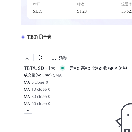
昨开
昨收
流通率
$1.59
$1.29
55.6
TBT币行情