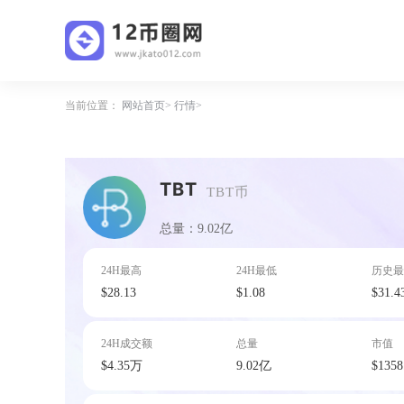
当前位置：
网站首页
行情
TBT
TBT币
总量：9.02亿
24H最高
24H最低
历史最
$28.13
$1.08
$31.4
24H成交额
总量
市值
$4.35万
9.02亿
$135