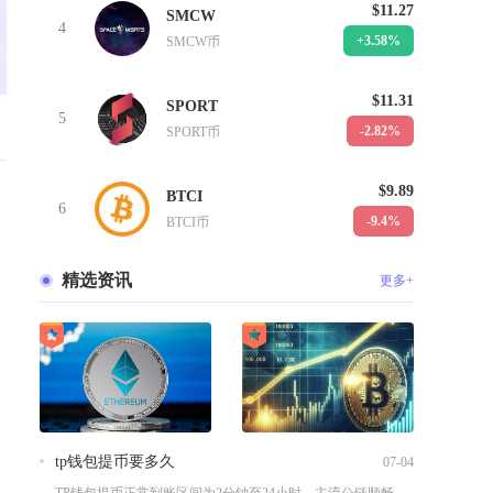
$11.27
SMCW
4
+3.58%
SMCW币
$11.31
SPORT
5
-2.82%
SPORT币
$9.89
BTCI
6
-9.4%
BTCI币
精选资讯
更多+
tp钱包提币要多久
07-04