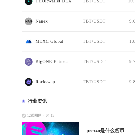
THORWallet DEX
TBT/USDT
10.
Nanex
TBT/USDT
9.
MEXC Global
TBT/USDT
10
BigONE Futures
TBT/USDT
9.
Rockswap
TBT/USDT
9.
行业资讯
12币圈网
04-13
prezzo是什么货币