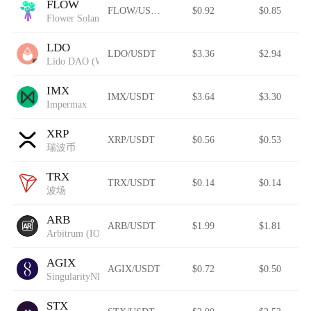
FLOW
FLOW/USDT
$0.92
$0.85
Flower Solana
LDO
LDO/USDT
$3.36
$2.94
Lido DAO (Wormhole)
IMX
IMX/USDT
$3.64
$3.30
Impermax
XRP
XRP/USDT
$0.56
$0.53
瑞波币
TRX
TRX/USDT
$0.14
$0.14
波场
ARB
ARB/USDT
$1.99
$1.81
Arbitrum (IOU)
AGIX
AGIX/USDT
$0.72
$0.50
SingularityNET
STX