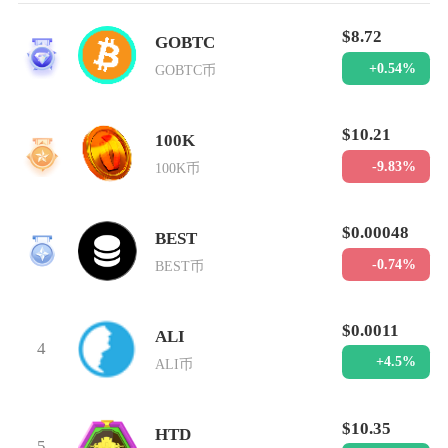
$8.72
GOBTC
1
+0.54%
GOBTC币
$10.21
100K
2
-9.83%
100K币
$0.00048
BEST
3
-0.74%
BEST币
$0.0011
ALI
4
+4.5%
ALI币
$10.35
HTD
5