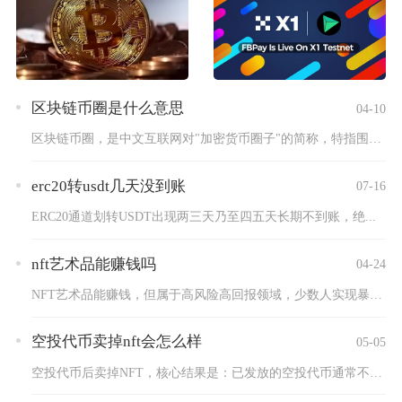
区块链币圈是什么意思
04-10
区块链币圈，是中文互联网对"加密货币圈子"的简称，特指围绕比...
erc20转usdt几天没到账
07-16
ERC20通道划转USDT出现两三天乃至四五天长期不到账，绝...
nft艺术品能赚钱吗
04-24
NFT艺术品能赚钱，但属于高风险高回报领域，少数人实现暴利，...
空投代币卖掉nft会怎么样
05-05
空投代币后卖掉NFT，核心结果是：已发放的空投代币通常不会被...