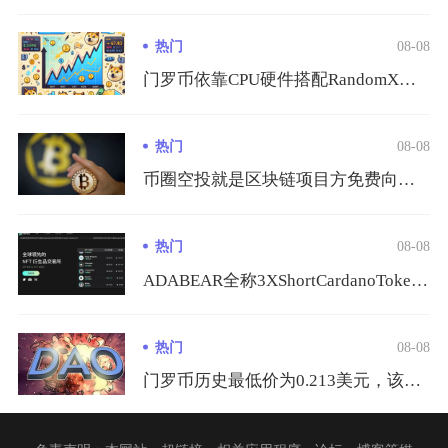
热门
08-08
门罗币依靠CPU硬件搭配RandomX算法挖矿是主流盈利路径...
热门
08-08
币圈空投就是区块链项目方免费向符合条件的用户钱包发放代币、N...
热门
08-08
ADABEAR全称3XShortCardanoToken，是...
热门
08-08
门罗币历史最低价为0.213美元，该低点定格在2015年1月...