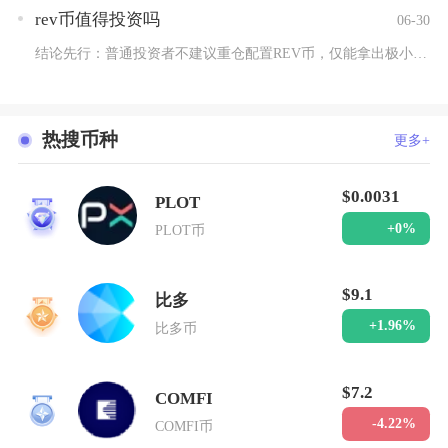
rev币值得投资吗
06-30
结论先行：普通投资者不建议重仓配置REV币，仅能拿出极小比例...
热搜币种
更多+
$0.0031
PLOT
1
+0%
PLOT币
$9.1
比多
2
+1.96%
比多币
$7.2
COMFI
3
-4.22%
COMFI币