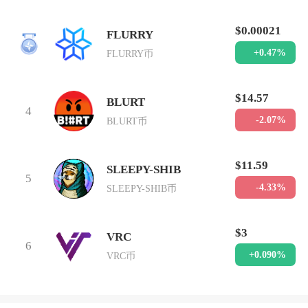
$0.00021
FLURRY
3
+0.47%
FLURRY币
$14.57
BLURT
4
-2.07%
BLURT币
$11.59
SLEEPY-SHIB
5
-4.33%
SLEEPY-SHIB币
$3
VRC
6
+0.090%
VRC币