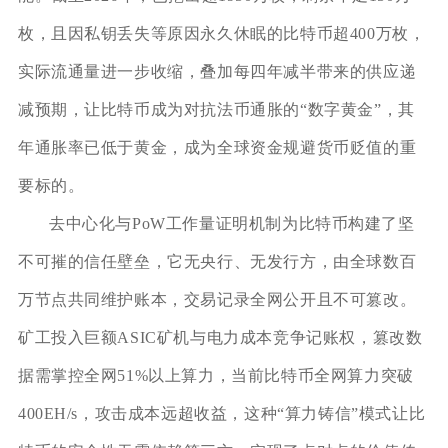
枚，且因私钥丢失等原因永久休眠的比特币超400万枚，
实际流通量进一步收缩，叠加每四年减半带来的供应递
减预期，让比特币成为对抗法币通胀的“数字黄金”，其
年通胀率已低于黄金，成为全球资金规避货币贬值的重
要标的。
去中心化与PoW工作量证明机制为比特币构建了坚
不可摧的信任壁垒，它无央行、无发行方，由全球数百
万节点共同维护账本，交易记录全网公开且不可篡改。
矿工投入巨额ASIC矿机与电力成本竞争记账权，篡改数
据需掌控全网51%以上算力，当前比特币全网算力突破
400EH/s，攻击成本远超收益，这种“算力铸信”模式让比