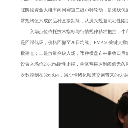
涨阶段资金大概率向同赛道二线币种轮动，是短线优
常规均值六成的品种直接剔除，从源头规避流动性陷
入场点位依托技术指标与行情规律精准把控，牛
是回踩低吸，价格回撤至20日均线、EMA50关键支撑
批建仓；二是放量突破入场，币种横盘布林带收口后
设置入场价2%-3%硬性止损，单笔亏损达到阈值无
次数控制在3次以内，减少情绪化频繁交易带来的失