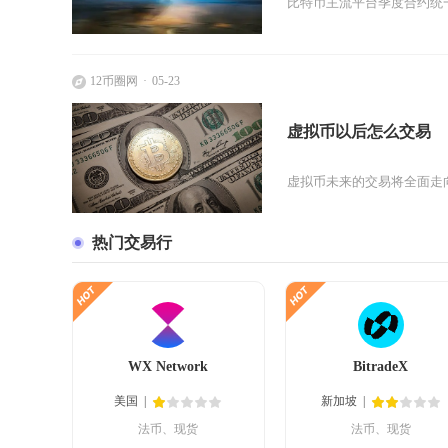
比特币主流平台季度合约统一
12币圈网
05-23
虚拟币以后怎么交易
虚拟币未来的交易将全面走
热门交易行
WX Network
BitradeX
美国
新加坡
法币、现货
法币、现货