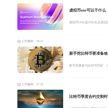
虚拟币one可以干什么
虚拟币ONE是ONE生态系
12币圈网
08-01
新手挖比特币要准备啥
新手想要参与比特币挖矿，完
12币圈网
07-02
比特币季度合约交割时