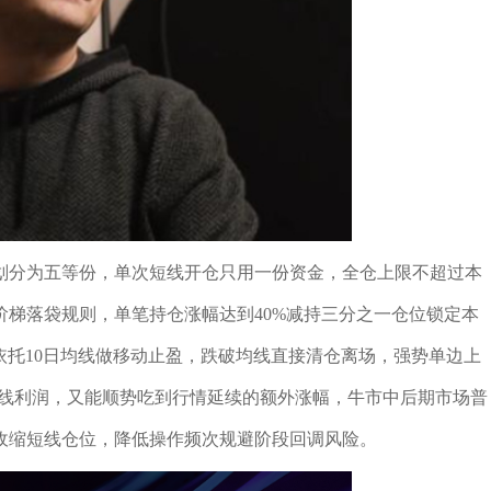
划分为五等份，单次短线开仓只用一份资金，全仓上限不超过本
梯落袋规则，单笔持仓涨幅达到40%减持三分之一仓位锁定本
位依托10日均线做移动止盈，跌破均线直接清仓离场，强势单边上
短线利润，又能顺势吃到行情延续的额外涨幅，牛市中后期市场普
收缩短线仓位，降低操作频次规避阶段回调风险。