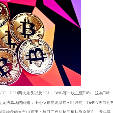
C、ETH两大龙头以及SOL、BNB等一线主流币种，这类币种
无法离场的问题，小仓位布局则聚焦AI区块链、DePIN等当期
喊单操盘的空气山寨币；每日开盘前梳理板块资金流向，龙头滞