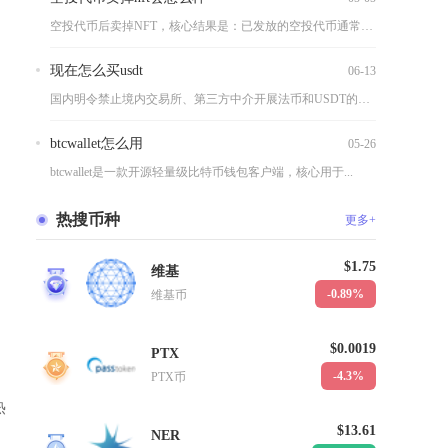
空投代币后卖掉NFT，核心结果是：已发放的空投代币通常不会被...
现在怎么买usdt
06-13
国内明令禁止境内交易所、第三方中介开展法币和USDT的汇兑业...
btcwallet怎么用
05-26
btcwallet是一款开源轻量级比特币钱包客户端，核心用于...
热搜币种
更多+
$1.75
维基
1
-0.89%
维基币
$0.0019
PTX
2
-4.3%
PTX币
热
$13.61
NER
3