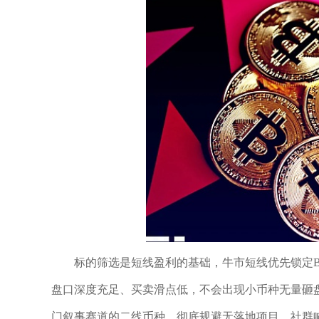
标的筛选是短线盈利的基础，牛市短线优先锁定BT
盘口深度充足、买卖滑点低，不会出现小币种无量砸盘
门叙事赛道的二线币种，彻底规避无落地项目、社群