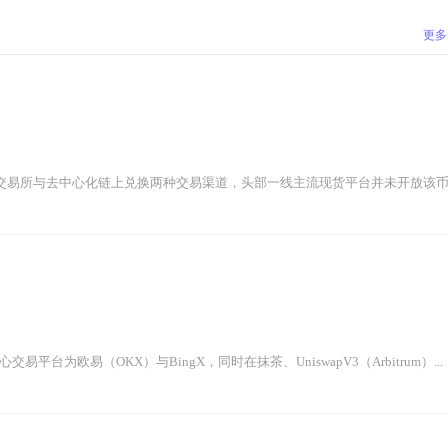
更多
交易所与去中心化链上兑换两种交易渠道，头部一线主流现货平台并未开放该币种
交易平台为欧易（OKX）与BingX，同时在抹茶、UniswapV3（Arbitrum）...