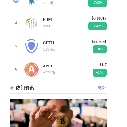
+7.92%
NER币
$0.00017
FRM
4
+2.42%
FRM币
$2289.91
GETH
5
+0%
GETH币
$1.7
APPC
6
+1%
APPC币
热门资讯
更多+