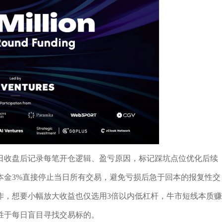
日收盘后记录每笔开仓逻辑、盈亏原因，标记踩坑点位优化后续
本金3%直接停止当日所有交易，避免亏损后急于回本的报复性交
作，想要小幅放大收益也仅选用3倍以内低杠杆，牛市短线本质赚
胜于每日盲目寻找交易标的。