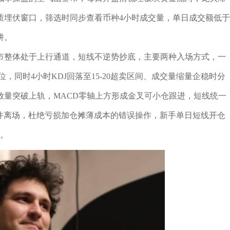
质埋伏窗口，筛选时同步查看币种4小时成交量，单日成交额低于
阱。
市整体处于上行通道，短线不逆势抄底，主要两种入场方式，一
位，同时4小时KDJ回落至15-20超卖区间、成交量缩量企稳时分
放量突破上轨，MACD零轴上方形成金叉可小仓跟进，短线统一
条件离场，杜绝亏损加仓摊薄成本的错误操作，新手单日短线开仓
误。