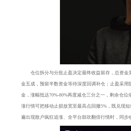
仓位拆分与分批止盈决定最终收益留存，总资金
金五成，预留半数资金等待深度回调补仓；止盈采用阶
金，涨幅抵达70%-80%再度减仓三分之一，剩余仓
涨行情可把移动止损放宽至最高点回撤5%，既兑现
遍出现散户疯狂追涨、全平台鼓吹翻倍行情时，同步