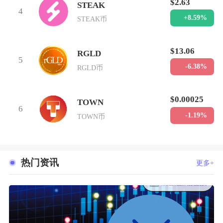
$2.63
STEAK
4
+8.59%
STEAK币
$13.06
RGLD
5
-6.38%
RGLD币
$0.00025
TOWN
6
-1.19%
TOWN币
热门资讯
更多+