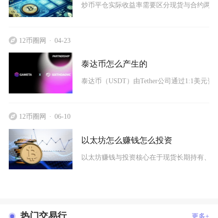
炒币平仓实际收益率需要区分现货与合约两套
12币圈网
04-23
泰达币怎么产生的
泰达币（USDT）由Tether公司通过1:1
12币圈网
06-10
以太坊怎么赚钱怎么投资
以太坊赚钱与投资核心在于现货长期持有、质押
热门交易行
更多+