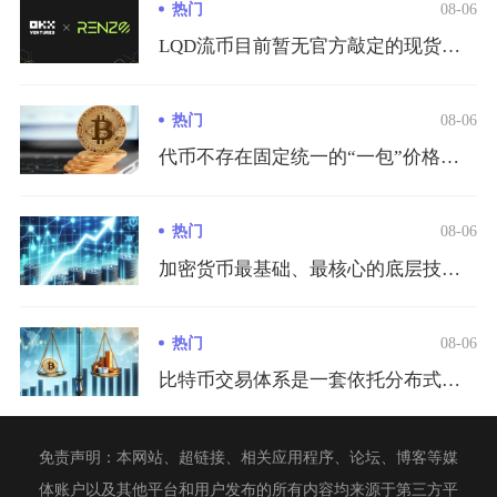
热门
08-06
LQD流币目前暂无官方敲定的现货交易所上线日期，仅在2026...
热门
08-06
代币不存在固定统一的“一包”价格，一包代币的实际价值由发售定...
热门
08-06
加密货币最基础、最核心的底层技术是区块链技术，整套技术体系以...
热门
08-06
比特币交易体系是一套依托分布式节点、UTXO记账模型、密码学...
免责声明：本网站、超链接、相关应用程序、论坛、博客等媒
体账户以及其他平台和用户发布的所有内容均来源于第三方平