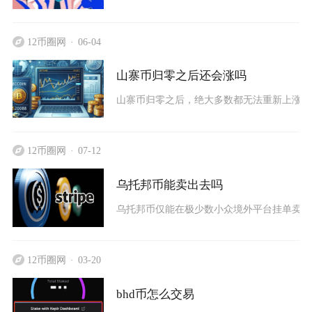
12币圈网
06-04
山寨币归零之后还会涨吗
山寨币归零之后，绝大多数都无法重新上涨，
12币圈网
07-12
乌托邦币能卖出去吗
乌托邦币仅能在极少数小众境外平台挂单卖出
12币圈网
03-20
bhd币怎么交易