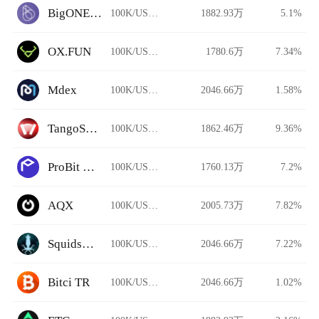
BigONE Futures
100K/USDT
1882.93万
5.1%
OX.FUN
100K/USDT
1780.6万
7.34%
Mdex
100K/USDT
2046.66万
1.58%
TangoSwap
100K/USDT
1862.46万
9.36%
ProBit Global
100K/USDT
1760.13万
7.2%
AQX
100K/USDT
2005.73万
7.82%
Squidswap
100K/USDT
2046.66万
7.22%
Bitci TR
100K/USDT
2046.66万
1.02%