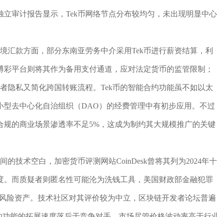
独立审计报告显示，Tek币网络节点分布较均匀，未出现明显中心
跨境汇款方面，部分东南亚劳务中介采用Tek币进行薪资结算，利
博彩平台则将其作为备用支付通道，应对法定货币的监管限制；
献者隐私又简化跨国转账流程。Tek币的智能合约功能虽不如以太
小型去中心化自治组织（DAO）的经费管理中有初步应用。不过
合规的商业场景渗透率不足5%，这成为制约其大规模推广的关键
的技术空白，加密货币评测网站CoinDesk曾将其列为2024年十
度。而质疑者则匿名性可能沦为洗钱工具，美国财政部金融犯罪
为中等风险资产。技术社区对其评价较为中立，区块链开发者论坛普遍
能合约功能的拓展速度落后于竞争对手。市场尽管价格波动率高于行