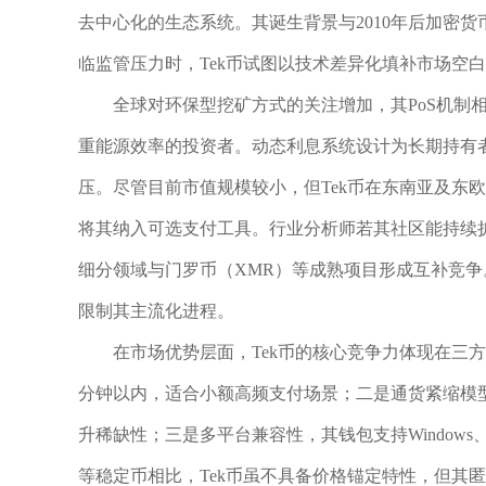
去中心化的生态系统。其诞生背景与2010年后加密
临监管压力时，Tek币试图以技术差异化填补市场空
全球对环保型挖矿方式的关注增加，其PoS机制
重能源效率的投资者。动态利息系统设计为长期持有
压。尽管目前市值规模较小，但Tek币在东南亚及东
将其纳入可选支付工具。行业分析师若其社区能持续
细分领域与门罗币（XMR）等成熟项目形成互补竞
限制其主流化进程。
在市场优势层面，Tek币的核心竞争力体现在三
分钟以内，适合小额高频支付场景；二是通货紧缩模
升稀缺性；三是多平台兼容性，其钱包支持Windows
等稳定币相比，Tek币虽不具备价格锚定特性，但其