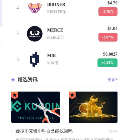
$4.79
BBOXER
4
-3.76%
BBOXER币
$1.04
MERCE
5
-2.87%
MERCE币
$0.0027
MIR
6
+6.43%
MIR币
精选资讯
更多+
虚拟币充错币种自己能找回吗
08-04