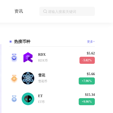
资讯
热搜币种
更多+
$5.62
RDX
1
-5.02%
RDX币
$5.66
雪花
2
+7.96%
雪花币
$15.34
ET
3
+9.96%
ET币