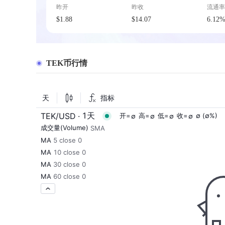
昨开
昨收
流通率
$1.88
$14.07
6.12
TEK币行情