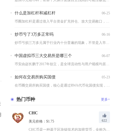
虚拟币充错币种，依靠个人操作直接自主找回的可能性极低，不存在...
什么是加杠杆和减杠杆
06-25
币圈加杠杆是通过借入平台资金扩充持仓、放大交易敞口，减杠杆是...
炒币亏了3万多正常吗
06-16
炒币亏损三万多元属于行业内十分普遍的现象，不管是入市半年的新...
中国虚拟币三大交易所是哪三个
06-07
币安由赵长鹏于2017年创立，是全球流动性与用户规模均居首位...
如何在交易所购买国债
05-23
在币圈交易所购买国债，核心是通过RWA代币化国债实现，主流路...
热门币种
更多+
能
CHC
用
622
美元价格：$1.75
CHC币是一种基于区块链技术的加密货币，全称为ChainHe...