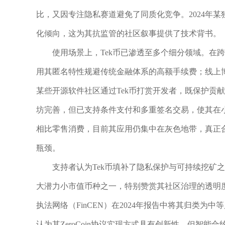
比，又因专注隐私赛道避免了同质化竞争。2024年某
化倾向，这为其抗监管的社区叙事提供了技术背书。
使用场景上，Tek币已渗透至多个细分领域。在
用其匿名特性规避传统金融体系的高额手续费；线上
某些开源软件社区通过Tek币打赏开发者，既保护贡
坊完善，但已支持条件支付和多重签名交易，使其在
相比零售消费，目前其应用仍集中在灰色地带，真正
瓶颈。
支持者认为Tek币填补了隐私保护与可持续挖矿之间
大潜力小市值币种之一，特别赞赏其社区治理的透明
执法网络（FinCEN）在2024年报告中将其归类
认为其ZeroCoin协议实现方式具有创新性，但智