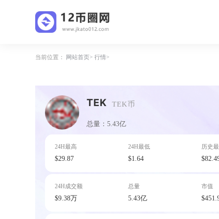
当前位置：
网站首页
行情
TEK
TEK币
总量：5.43亿
24H最高
24H最低
历史最
$29.87
$1.64
$82.4
24H成交额
总量
市值
$9.38万
5.43亿
$451