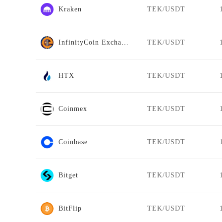
Kraken
TEK/USDT
InfinityCoin Exchange
TEK/USDT
HTX
TEK/USDT
Coinmex
TEK/USDT
Coinbase
TEK/USDT
Bitget
TEK/USDT
BitFlip
TEK/USDT