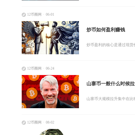
12币圈网
06-01
炒币如何盈利赚钱
炒币盈利的核心是通过现货
12币圈网
06-24
山寨币一般什么时候拉
山寨币大规模拉升集中在比特
12币圈网
08-02