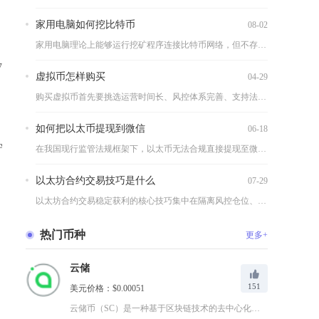
家用电脑如何挖比特币
08-02
家用电脑理论上能够运行挖矿程序连接比特币网络，但不存在盈利可...
7
虚拟币怎样购买
04-29
购买虚拟币首先要挑选运营时间长、风控体系完善、支持法币交易的...
如何把以太币提现到微信
06-18
守
在我国现行监管法规框架下，以太币无法合规直接提现至微信零钱，...
以太坊合约交易技巧是什么
07-29
以太坊合约交易稳定获利的核心技巧集中在隔离风控仓位、适配资金...
热门币种
更多+
云储
151
美元价格：$0.00051
云储币（SC）是一种基于区块链技术的去中心化数字货币，专为分...