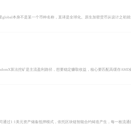
global本身不是某一个币种名称，直译是全球化。原生加密货币从设计之初就依
andomX算法挖矿是主流盈利路径，想要稳定赚取收益，核心要匹配高缓存AMD处
er公司通过1:1美元资产储备抵押模式，依托区块链智能合约铸造产生，每一枚流通的