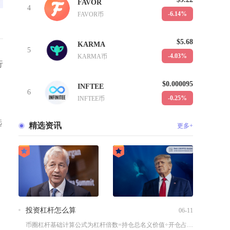
FAVOR
4
-6.14%
FAVOR币
$5.68
KARMA
5
-4.03%
KARMA币
行
$0.000095
INFTEE
6
-0.25%
INFTEE币
选
精选资讯
更多+
投资杠杆怎么算
06-11
币圈杠杆基础计算公式为杠杆倍数=持仓总名义价值÷开仓占用保证...