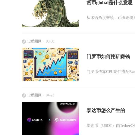
货币global是什么意思
从术语角度来说，币圈语境里
12币圈网
08-08
门罗币如何挖矿赚钱
门罗币依靠CPU硬件搭配R
12币圈网
04-23
泰达币怎么产生的
泰达币（USDT）由Teth