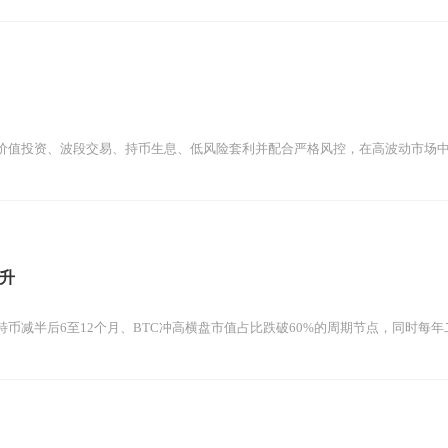
价值投资、波段交易、持币生息、低风险套利并配合严格风控，在高波动市场中实
升
币减半后6至12个月、BTC冲高横盘市值占比跌破60%的周期节点，同时每年二