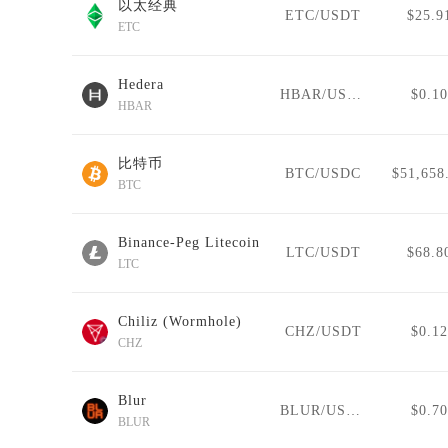
以太经典
ETC/USDT
$25.9
ETC
Hedera
HBAR/USDT
$0.10
HBAR
比特币
BTC/USDC
$51,658
BTC
Binance-Peg Litecoin
LTC/USDT
$68.8
LTC
Chiliz (Wormhole)
CHZ/USDT
$0.12
CHZ
Blur
BLUR/USDT
$0.70
BLUR