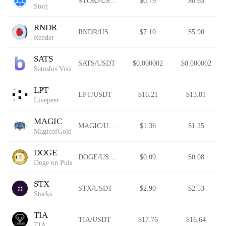
STORJ/USDT
$0.79
$0.65
Storj
RNDR
RNDR/USDT
$7.10
$5.90
Render
SATS
SATS/USDT
$0.000002
$0.000002
Satoshis Vision
LPT
LPT/USDT
$16.21
$13.81
Livepeer
MAGIC
MAGIC/USDT
$1.36
$1.25
MagicofGold
DOGE
DOGE/USDT
$0.09
$0.08
Doge on Pulsechain
STX
STX/USDT
$2.90
$2.53
Stacks
TIA
TIA/USDT
$17.76
$16.64
TIA