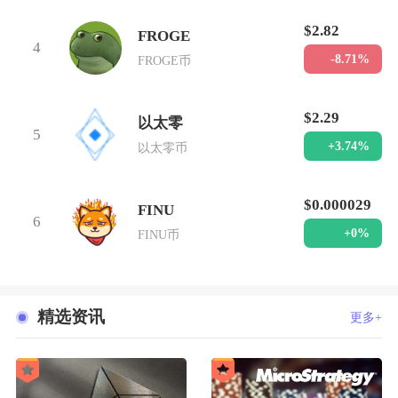
$2.82
FROGE
4
-8.71%
FROGE币
$2.29
以太零
5
+3.74%
以太零币
$0.000029
FINU
6
+0%
FINU币
精选资讯
更多+