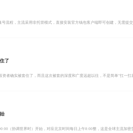
注册账号流程，主流采用非托管模式，直接安装官方钱包客户端即可创建，无需提交手
住了
资者确实被套住了，而且这次被套的深度和广度远超以往，不是简单“扛一扛就能
始
0:00（协调世界时）开始，对应北京时间每日上午8:00整，这是全球主流加密货