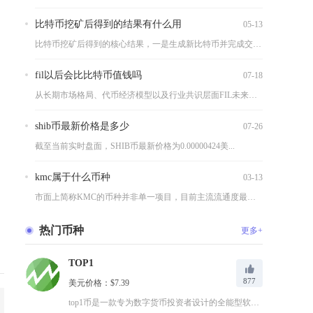
比特币挖矿后得到的结果有什么用
05-13
比特币挖矿后得到的核心结果，一是生成新比特币并完成交易验证与...
fil以后会比比特币值钱吗
07-18
从长期市场格局、代币经济模型以及行业共识层面FIL未来基本不...
shib币最新价格是多少
07-26
截至当前实时盘面，SHIB币最新价格为0.00000424美...
kmc属于什么币种
03-13
市面上简称KMC的币种并非单一项目，目前主流流通度最高的KM...
热门币种
更多+
TOP1
877
美元价格：$7.39
top1币是一款专为数字货币投资者设计的全能型软件应用，支持...