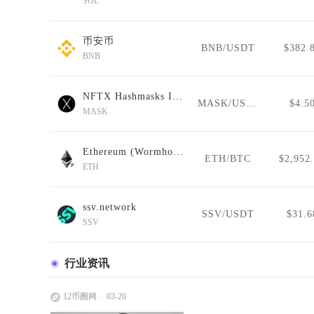
SOL
币安币
BNB/USDT
$382.
BNB
NFTX Hashmasks Index
MASK/USDT
$4.5
MASK
Ethereum (Wormhole)
ETH/BTC
$2,952
ETH
ssv.network
SSV/USDT
$31.6
SSV
行业资讯
12币圈网
03-20