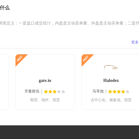
什么
两类定义：一是盘口成交统计，内盘是主动卖单量、外盘是主动买单量；二是代币
更多
gate.io
Halodex
开曼群岛
马耳他
期货、场外、现货
去中心化、储备池、现货