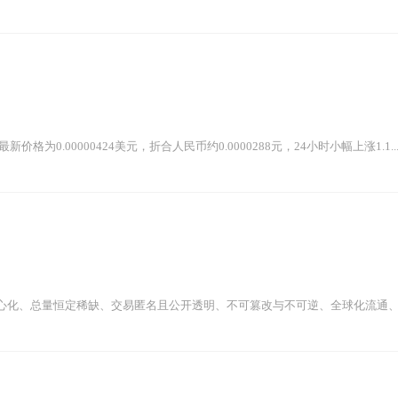
价格为0.00000424美元，折合人民币约0.0000288元，24小时小幅上涨1.1..
心化、总量恒定稀缺、交易匿名且公开透明、不可篡改与不可逆、全球化流通、安