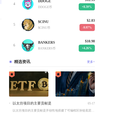
DDOGE
4
+8.59%
DDOGE币
$2.83
$CINU
5
-9.97%
$CINU币
$10.98
BANKERS
6
+4.26%
BANKERS币
精选资讯
更多+
以太坊项目的主要贡献是
05-17
以太坊项目的主要贡献是开创性地搭建了可编程区块链底层，通过智...