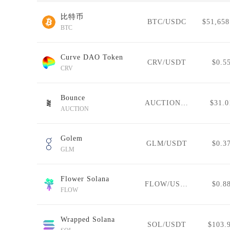
比特币
BTC/USDC
$51,658
BTC
Curve DAO Token
CRV/USDT
$0.5
CRV
Bounce
AUCTION/USDT
$31.0
AUCTION
Golem
GLM/USDT
$0.3
GLM
Flower Solana
FLOW/USDT
$0.8
FLOW
Wrapped Solana
SOL/USDT
$103.