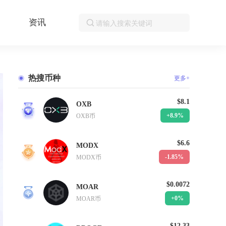
资讯
热搜币种
更多+
$8.1
OXB
1
+8.9%
OXB币
$6.6
MODX
2
-1.85%
MODX币
$0.0072
MOAR
3
+0%
MOAR币
$12.33