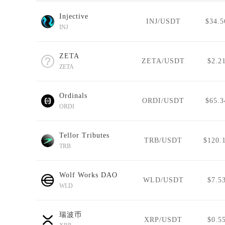
Injective
INJ/USDT
$34.5
INJ
ZETA
ZETA/USDT
$2.2
ZETA
Ordinals
ORDI/USDT
$65.3
ORDI
Tellor Tributes
TRB/USDT
$120.
TRB
Wolf Works DAO
WLD/USDT
$7.5
WLD
瑞波币
XRP/USDT
$0.5