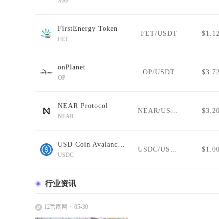
XRP
FirstEnergy Token
FET/USDT
$1.1
FET
onPlanet
OP/USDT
$3.7
OP
NEAR Protocol
NEAR/USDT
$3.2
NEAR
USD Coin Avalanche Bridged (USDC.e)
USDC/USDT
$1.0
USDC
行业资讯
12币圈网
05-30