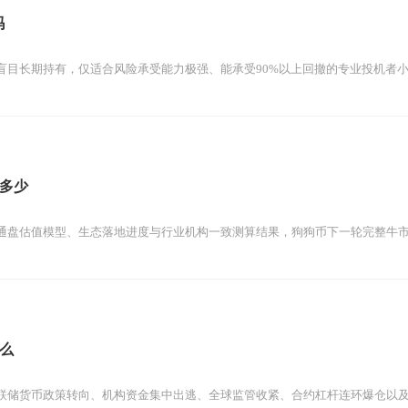
吗
盲目长期持有，仅适合风险承受能力极强、能承受90%以上回撤的专业投机者小仓位
多少
盘估值模型、生态落地进度与行业机构一致测算结果，狗狗币下一轮完整牛市周期的
么
联储货币政策转向、机构资金集中出逃、全球监管收紧、合约杠杆连环爆仓以及地