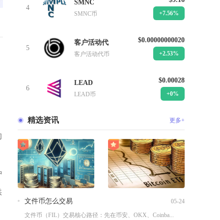
SMNC
4
+7.56%
SMNC币
$0.00000000020
客户活动代
5
+2.53%
客户活动代币
$0.00028
LEAD
6
+0%
LEAD币
精选资讯
更多+
的
种
供
文件币怎么交易
05-24
文件币（FIL）交易核心路径：先在币安、OKX、Coinba...