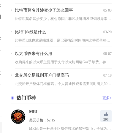
本
比特币莫名其妙变少了怎么回事
05-03
用
比特币莫名其妙变少，核心原因并非区块链增发或销毁异常，而是私...
比特币k线是什么
03-20
平
比特币K线也就是蜡烛图，是记录指定时间段内比特币价格波动的可...
e
以太币收来有什么用
08-07
收购得来的以太币主要用于支付以太坊网络Gas手续费、参与质押...
来
北交所交易规则开户门槛高吗
07-18
北交所开户整体门槛偏高，个人普通投资者需要同时满足50万日均...
参
热门币种
更多+
MRI
298
美元价格：$2.15
MRI币是一种基于区块链技术的加密货币，全称为Medical...