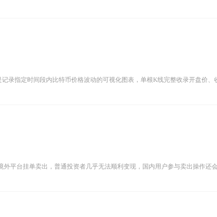
是记录指定时间段内比特币价格波动的可视化图表，单根K线完整收录开盘价、收盘
境外平台挂单卖出，普通投资者几乎无法顺利变现，国内用户参与卖出操作还会伴