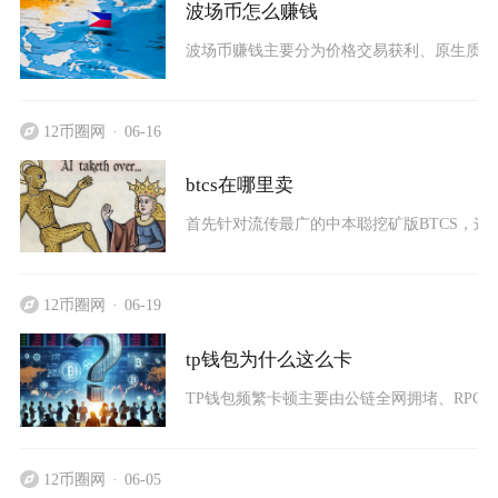
波场币怎么赚钱
波场币赚钱主要分为价格交易获利、原生质押被
12币圈网
06-16
btcs在哪里卖
首先针对流传最广的中本聪挖矿版BTCS，这
12币圈网
06-19
tp钱包为什么这么卡
TP钱包频繁卡顿主要由公链全网拥堵、RPC
12币圈网
06-05