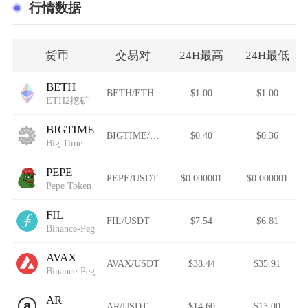
行情数据
货币
交易对
24H最高
24H最低
BETH
BETH/ETH
$1.00
$1.00
ETH2挖矿
BIGTIME
BIGTIME/USDT
$0.40
$0.36
Big Time
PEPE
PEPE/USDT
$0.000001
$0.000001
Pepe Token
FIL
FIL/USDT
$7.54
$6.81
Binance-Peg Filecoin
AVAX
AVAX/USDT
$38.44
$35.91
Binance-Peg Avalanche
AR
AR/USDT
$14.60
$13.00