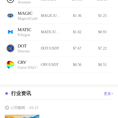
Arweave
MAGIC
MAGIC/USDT
$1.36
$1.25
MagicofGold
MATIC
MATIC/USDT
$1.02
$0.91
Polygon
DOT
DOT/USDT
$7.67
$7.22
Dotcoin
CRV
CRV/USDT
$0.56
$0.51
Curve DAO Token
行业资讯
更多+
12币圈网
03-15