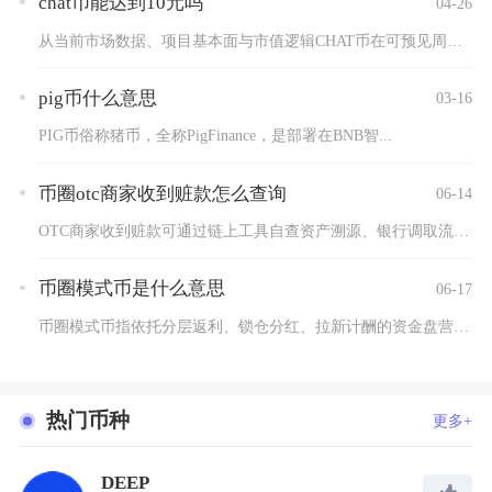
chat币能达到10元吗
04-26
从当前市场数据、项目基本面与市值逻辑CHAT币在可预见周期内...
pig币什么意思
03-16
PIG币俗称猪币，全称PigFinance，是部署在BNB智...
币圈otc商家收到赃款怎么查询
06-14
OTC商家收到赃款可通过链上工具自查资产溯源、银行调取流水筛...
币圈模式币是什么意思
06-17
币圈模式币指依托分层返利、锁仓分红、拉新计酬的资金盘营销规则...
热门币种
更多+
DEEP