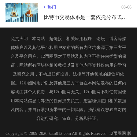
热门
08-06
比特币交易体系是一套依托分布式节点、UTXO记账模型、密码学...
免责声明：本网站、超链接、相关应用程序、论坛、博客等媒
体账户以及其他平台和用户发布的所有内容均来源于第三方平
台及平台用户。12币圈网对于网站及其内容不作任何类型的保
证，网站所有区块链相关数据以及其他内容资料仅供用户学习
及研究之用，不构成任何投资、法律等其他领域的建议和依
据。12币圈网用户以及其他第三方平台在本网站发布的任何内
容均由其个人负责，与12币圈网无关。12币圈网不对任何因使
用本网站信息而导致的任何损失负责。您需谨慎使用相关数据
及内容，并自行承担所带来的一切风险。强烈建议您独自对内
容进行研究、审查、分析和验证。
Copyright © 2009-2026 kato012.com All Rights Reserved. 12币圈网 版