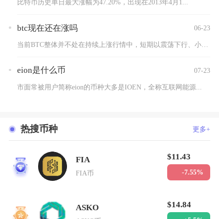
比特币历史单日最大涨幅为47.20%，出现在2013年4月1...
btc现在还在涨吗
06-23
当前BTC整体并不处在持续上涨行情中，短期以震荡下行、小幅技...
eion是什么币
07-23
市面常被用户简称eion的币种大多是IOEN，全称互联网能源...
热搜币种
更多+
$11.43
FIA
1
-7.55%
FIA币
$14.84
ASKO
2