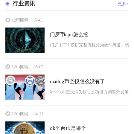
行业资讯
更多+
12币圈网
07-05
门罗币cpu怎么挖
门罗币CPU挖矿完整流程分为硬件筹备、钱包搭建
12币圈网
06-02
madog币空投怎么没有了
Madog币空投消失核心是项目方调整分发策
12币圈网
04-13
ok平台币是哪个