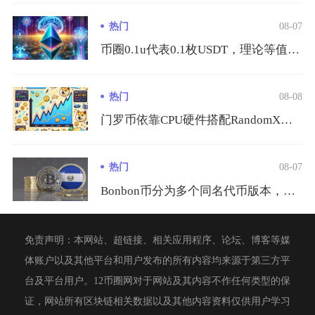
热门
08-07
币圈0.1u代表0.1枚USDT，理论等值0.1美元，换算人...
热门
08-08
门罗币依靠CPU硬件搭配RandomX算法挖矿是主流盈利路径...
热门
08-07
Bonbon币分为多个同名代币版本，中心化交易所仅ZT交易所...
免责声明：本网站、超链接、相关应用程序、论坛、博客等媒
体账户以及其他平台和用户发布的所有内容均来源于第三方平
台及平台用户。12币圈网对于网站及其内容不作任何类型的保
证，网站所有区块链相关数据以及其他内容资料仅供用户学习