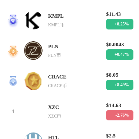
$11.43
KMPL
1
+8.25%
KMPL币
$0.0043
PLN
2
+0.47%
PLN币
$8.05
CRACE
3
+8.49%
CRACE币
$14.63
XZC
4
-2.76%
XZC币
$2.5
HTL