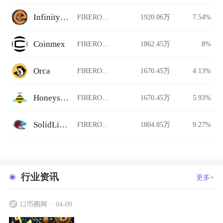
InfinityCoin Exchange
FIREROCKET/USDT
1920.06万
7.54%
Coinmex
FIREROCKET/USDT
1862.45万
8%
Orca
FIREROCKET/USDT
1670.45万
4.13%
Honeyswap
FIREROCKET/USDT
1670.45万
5.93%
SolidLizard
FIREROCKET/USDT
1804.85万
9.27%
行业资讯
更多+
12币圈网
04-09