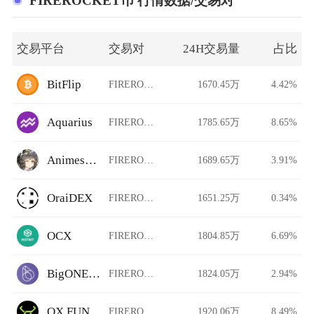
FIREROCKET币 行情数据/交易对
交易平台
交易对
24H交易量
占比
BitFlip
FIREROCKET/USDT
1670.45万
4.42%
Aquarius
FIREROCKET/USDT
1785.65万
8.65%
Animeswap
FIREROCKET/USDT
1689.65万
3.91%
OraiDEX
FIREROCKET/USDT
1651.25万
0.34%
OCX
FIREROCKET/USDT
1804.85万
6.69%
BigONE Futures
FIREROCKET/USDT
1824.05万
2.94%
OX.FUN
FIREROCKET/USDT
1920.06万
8.49%