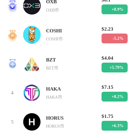
OXB
1
+8.9%
OXB币
$2.23
COSHI
2
-5.2%
COSHI币
$4.04
BZT
3
+5.79%
BZT币
$7.15
HAKA
4
+8.2%
HAKA币
$1.75
HORUS
5
+6.3%
HORUS币