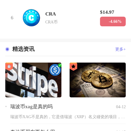
$14.97
CRA
6
-4.66%
CRA币
精选资讯
更多+
瑞波币xag是真的吗
04-12
瑞波币XAG不是真的，它是借瑞波（XRP）名义碰瓷的项目，与...