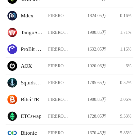
Mdex
FIREROCKET/USDT
1824.05万
0.16%
TangoSwap
FIREROCKET/USDT
1900.85万
1.71%
ProBit Global
FIREROCKET/USDT
1632.05万
1.16%
AQX
FIREROCKET/USDT
1920.06万
6%
Squidswap
FIREROCKET/USDT
1785.65万
0.32%
Bitci TR
FIREROCKET/USDT
1900.85万
3.06%
ETCswap
FIREROCKET/USDT
1728.05万
9.33%
Bitonic
FIREROCKET/USDT
1670.45万
5.85%