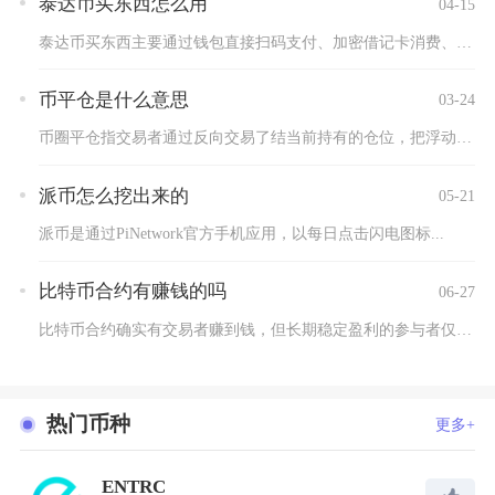
泰达币买东西怎么用
04-15
泰达币买东西主要通过钱包直接扫码支付、加密借记卡消费、支持U...
币平仓是什么意思
03-24
币圈平仓指交易者通过反向交易了结当前持有的仓位，把浮动盈亏转...
派币怎么挖出来的
05-21
派币是通过PiNetwork官方手机应用，以每日点击闪电图标...
比特币合约有赚钱的吗
06-27
比特币合约确实有交易者赚到钱，但长期稳定盈利的参与者仅占极小...
热门币种
更多+
ENTRC