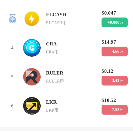
$0.047
ELCASH
3
+0.080%
ELCASH币
$14.97
CRA
4
-4.66%
CRA币
$8.12
RULER
5
-3.43%
RULER币
$10.52
LKR
6
-7.52%
LKR币