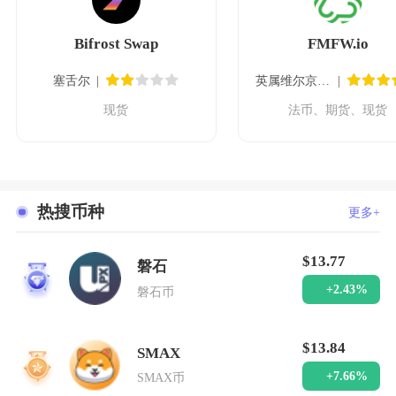
Bifrost Swap
FMFW.io
塞舌尔
英属维尔京群岛
现货
法币、期货、现货
热搜币种
更多+
$13.77
磐石
1
+2.43%
磐石币
$13.84
SMAX
2
+7.66%
SMAX币