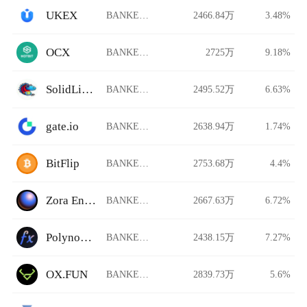
UKEX
BANKER/USDT
2466.84万
3.48%
OCX
BANKER/USDT
2725万
9.18%
SolidLizard
BANKER/USDT
2495.52万
6.63%
gate.io
BANKER/USDT
2638.94万
1.74%
BitFlip
BANKER/USDT
2753.68万
4.4%
Zora Energy Swap
BANKER/USDT
2667.63万
6.72%
Polynomial Trade
BANKER/USDT
2438.15万
7.27%
OX.FUN
BANKER/USDT
2839.73万
5.6%