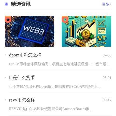
精选资讯
更多+
dpom币种怎么样
07-30
DPOM币种整体风险偏高，项目生态落地进度缓慢，二级市场流动...
lb是什么货币
08-01
币圈常说的LB全称LoveBit，是部署在BSC币安智能链上...
revv币怎么样
05-17
REVV币是由知名区块链游戏公司AnimocaBrands推...