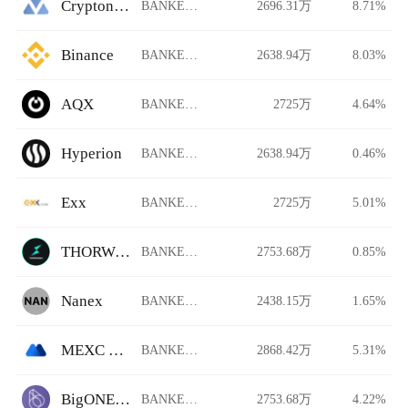
Crypton Exchange
BANKER/USDT
2696.31万
8.71%
Binance
BANKER/USDT
2638.94万
8.03%
AQX
BANKER/USDT
2725万
4.64%
Hyperion
BANKER/USDT
2638.94万
0.46%
Exx
BANKER/USDT
2725万
5.01%
THORWallet DEX
BANKER/USDT
2753.68万
0.85%
Nanex
BANKER/USDT
2438.15万
1.65%
MEXC Global
BANKER/USDT
2868.42万
5.31%
BigONE Futures
BANKER/USDT
2753.68万
4.22%