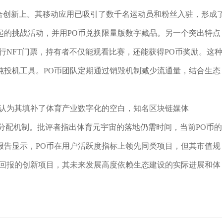
融合创新上。其移动应用已吸引了数千名运动员和粉丝入驻，形成
起的挑战活动，并用PO币兑换限量版数字藏品。另一个突出特点
行NFT门票，持有者不仅能观看比赛，还能获得PO币奖励。这
纯投机工具。PO币团队定期通过销毁机制减少流通量，结合生态
者认为其填补了体育产业数字化的空白，知名区块链媒体
更公平的分配机制。批评者指出体育元宇宙的落地仍需时间，当前PO币的
构报告显示，PO币在用户活跃度指标上领先同类项目，但其市值规
高回报的创新项目，其未来发展高度依赖生态建设的实际进展和体