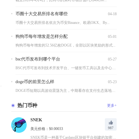
截至2026年4月4日，比特币的实时市场价值约为460,60...
币圈十大交易所排名有哪些
04-18
币圈十大交易所排名依次为币安Binance、欧易OKX、By...
狗狗币每年增发是怎样分配
05-01
狗狗币每年增发的52.56亿枚DOGE，全部以区块奖励的形式...
bsc代币发布到哪个平台
05-27
BSC代币可发布到技术开发平台、一键发币工具以及去中心化交易...
doge币的前景怎么样
05-23
DOGE币短期以高波动震荡为主，中期看存在支付生态落地驱动的...
热门币种
更多+
SNEK
987
美元价格：$0.00033
SNEK币是一种基于Cardano区块链平台创建的加密货币，...