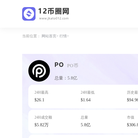
当前位置：
网站首页
行情
PO
PO币
总量：5.8亿
24H最高
24H最低
历史最
$26.1
$1.64
$94.9
24H成交额
总量
市值
$5.82万
5.8亿
$306