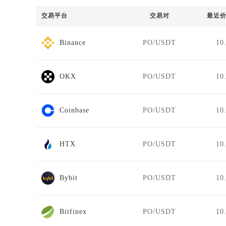
交易平台
交易对
最近价
Binance
PO/USDT
10
OKX
PO/USDT
10
Coinbase
PO/USDT
10
HTX
PO/USDT
10
Bybit
PO/USDT
10
Bitfinex
PO/USDT
10