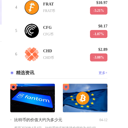
$10.97
FRAT
4
-5.21%
FRAT币
$0.17
CFG
5
-1.07%
CFG币
$2.89
CHD
6
-3.08%
CHD币
精选资讯
更多+
比特币的价值大约为多少元
04-12