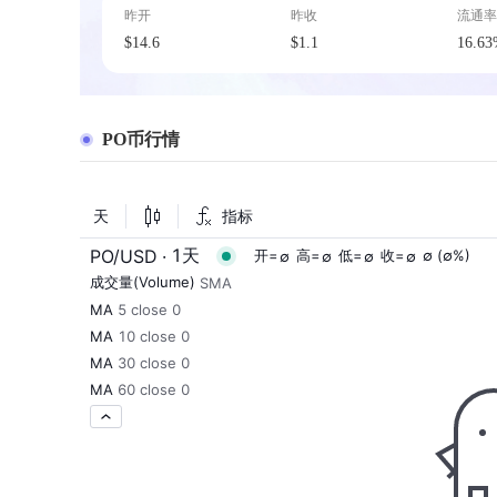
昨开
昨收
流通率
$14.6
$1.1
16.6
PO币行情