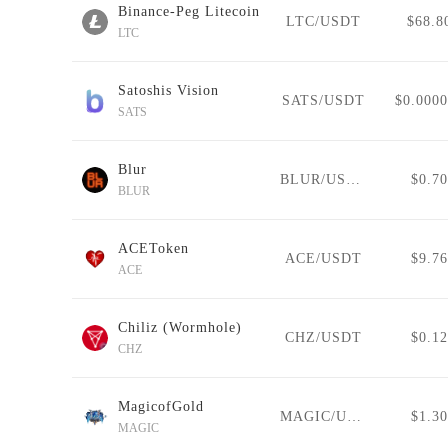
Binance-Peg Litecoin
LTC/USDT
$68.8
LTC
Satoshis Vision
SATS/USDT
$0.000
SATS
Blur
BLUR/USDT
$0.70
BLUR
ACEToken
ACE/USDT
$9.76
ACE
Chiliz (Wormhole)
CHZ/USDT
$0.12
CHZ
MagicofGold
MAGIC/USDT
$1.30
MAGIC