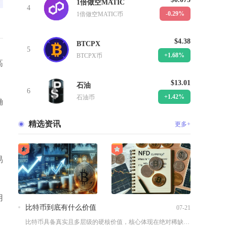
1倍做空MATIC
4
-0.29%
1倍做空MATIC币
$4.38
BTCPX
5
+1.68%
BTCPX币
高
$13.01
石油
6
+1.42%
石油币
确
精选资讯
更多+
易
用
比特币到底有什么价值
07-21
比特币具备真实且多层级的硬核价值，核心体现在绝对稀缺性、去中...