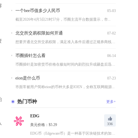
解
一个bee币值多少人民币
05-03
截至2026年4月5日21时57分，币圈主流平台数据显示，市...
北交所交易权限如何开通
07-02
资
想要开通北交所交易权限，满足准入条件后通过正规券商线上APP...
币圈插针怎么看
06-14
币圈插针是加密货币价格在极短时间内剧烈拉升或砸盘后迅速回归，...
eion是什么币
07-23
市面常被用户简称eion的币种大多是IOEN，全称互联网能源...
的
热门币种
更多+
EDG
入
336
美元价格：$5.29
EDG币（Edgeware币）是一种基于区块链技术的加密货币...