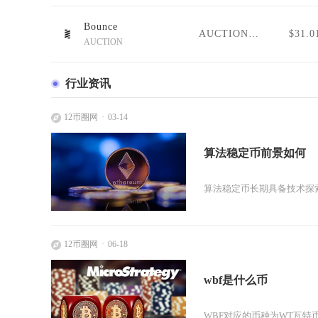
Bounce
AUCTION/USDT
$31.0
AUCTION
行业资讯
12币圈网
03-14
算法稳定币前景如何
算法稳定币长期具备技术探
12币圈网
06-18
wbf是什么币
WBF对应的币种为WT瓦特币