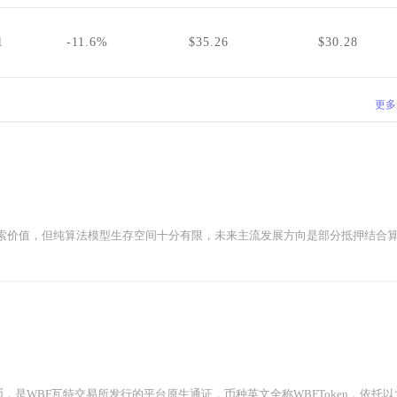
1
-11.6%
$35.26
$30.28
更多
索价值，但纯算法模型生存空间十分有限，未来主流发展方向是部分抵押结合算法
，是WBF瓦特交易所发行的平台原生通证，币种英文全称WBFToken，依托以太坊E