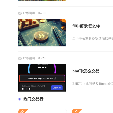
12币圈网
07-10
fil币前景怎么样
fil币中长期具备赛道底层
12币圈网
03-20
bhd币怎么交易
BHD币（比特硬盘Bitco
热门交易行