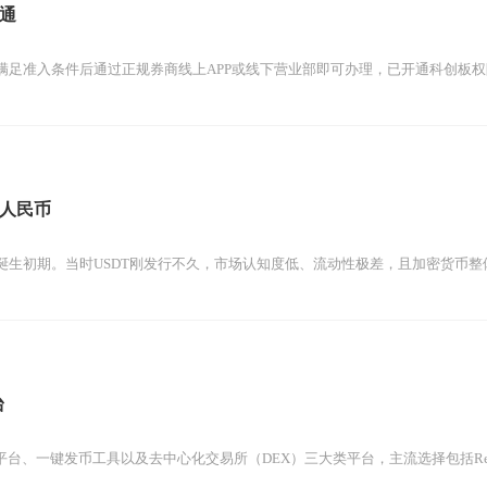
通
足准入条件后通过正规券商线上APP或线下营业部即可办理，已开通科创板权限
人民币
生初期。当时USDT刚发行不久，市场认知度低、流动性极差，且加密货币整体
台
台、一键发币工具以及去中心化交易所（DEX）三大类平台，主流选择包括Remix、P