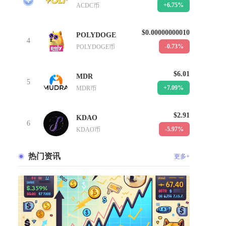
+6.75%
ACDC币
$0.00000000010
POLYDOGE
4
-0.73%
POLYDOGE币
$6.01
MDR
5
+7.09%
MDR币
$2.91
KDAO
6
-5.97%
KDAO币
热门资讯
更多+