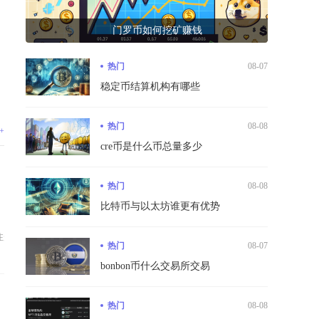
门罗币如何挖矿赚钱
热门
08-07
稳定币结算机构有哪些
热门
08-08
+
cre币是什么币总量多少
热门
08-08
比特币与以太坊谁更有优势
开卡、资产划转、绑定...
热门
08-07
bonbon币什么交易所交易
热门
08-08