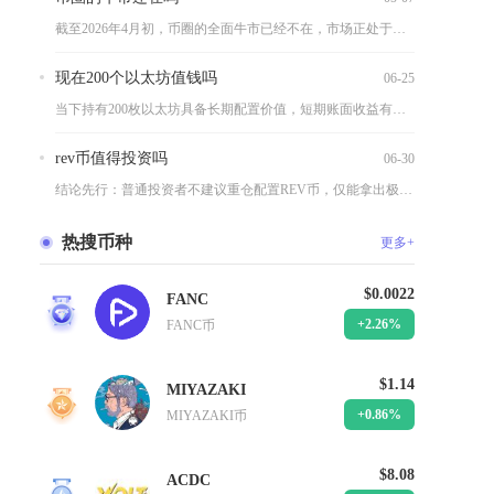
截至2026年4月初，币圈的全面牛市已经不在，市场正处于高位...
现在200个以太坊值钱吗
06-25
当下持有200枚以太坊具备长期配置价值，短期账面收益有限，中...
rev币值得投资吗
06-30
结论先行：普通投资者不建议重仓配置REV币，仅能拿出极小比例...
热搜币种
更多+
$0.0022
FANC
1
+2.26%
FANC币
$1.14
MIYAZAKI
2
+0.86%
MIYAZAKI币
$8.08
ACDC
3