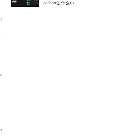
adabear是什么币
的投资者可豁免资产与交...
处于早期蛮荒阶段，价格...
andaT...