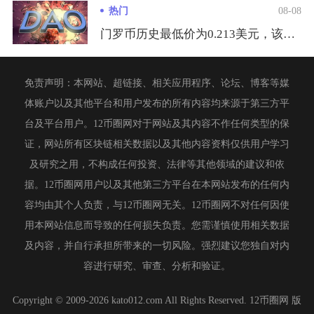
热门
08-08
门罗币历史最低价为0.213美元，该低点定格在2015年1月...
免责声明：本网站、超链接、相关应用程序、论坛、博客等媒
体账户以及其他平台和用户发布的所有内容均来源于第三方平
台及平台用户。12币圈网对于网站及其内容不作任何类型的保
证，网站所有区块链相关数据以及其他内容资料仅供用户学习
及研究之用，不构成任何投资、法律等其他领域的建议和依
据。12币圈网用户以及其他第三方平台在本网站发布的任何内
容均由其个人负责，与12币圈网无关。12币圈网不对任何因使
用本网站信息而导致的任何损失负责。您需谨慎使用相关数据
及内容，并自行承担所带来的一切风险。强烈建议您独自对内
容进行研究、审查、分析和验证。
Copyright © 2009-2026 kato012.com All Rights Reserved. 12币圈网 版