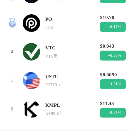
$10.78
PO
3
+6.17%
PO币
$0.043
VTC
4
+0.50%
VTC币
$0.0050
USTC
5
+1.51%
USTC币
$11.43
KMPL
6
+8.25%
KMPL币