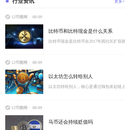
行业资讯
更多+
12币圈网
08-09
比特币和比特现金是什么关系
比特币现金是比特币在2017年因社区扩容路
12币圈网
08-09
以太坊怎么转给别人
以太坊转给别人，核心是通过钱包发起链上转账
12币圈网
08-09
马币还会持续贬值吗