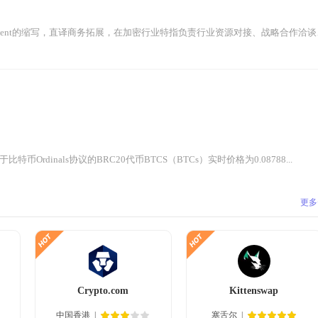
velopment的缩写，直译商务拓展，在加密行业特指负责行业资源对接、战略合作洽谈、
比特币Ordinals协议的BRC20代币BTCS（BTCs）实时价格为0.08788...
更多
Crypto.com
Kittenswap
中国香港
塞舌尔