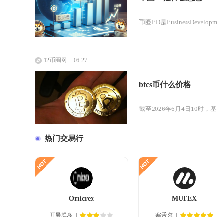
币圈BD是BusinessDe
12币圈网
06-27
btcs币什么价格
截至2026年6月4日10时，基于
热门交易行
Omicrex
MUFEX
开曼群岛
塞舌尔