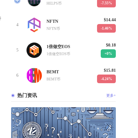
-7.55%
HELPS币
持
$14.44
NFTN
4
-1.46%
NFTN币
$0.18
1倍做空EOS
5
+0%
1倍做空EOS币
$15.81
BEMT
6
-4.24%
BEMT币
，
热门资讯
更多+