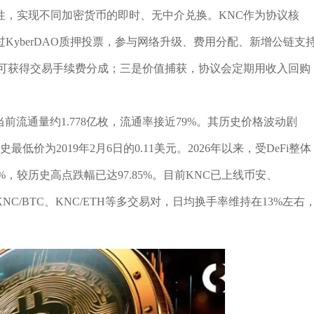
性，实现不同加密货币的即时、无中介兑换。KNC作为协议核
KyberDAO质押投票，参与网络升级、费用分配、新增公链支
C可获得交易手续费分成；三是价值捕获，协议会定期用收入回购
当前流通量约1.778亿枚，流通率接近79%。其历史价格波动剧
低价为2019年2月6日的0.11美元。2026年以来，受DeFi整体
%，较历史高点跌幅已达97.85%。目前KNC已上线币安、
DT、KNC/BTC、KNC/ETH等多交易对，日均换手率维持在13%左右