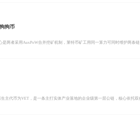
狗狗币
是两者采用AuxPoW合并挖矿机制，莱特币矿工用同一算力可同时维护两条链，
链上原生主代币为VET，是一条主打实体产业落地的企业级第一层公链，核心依托双代