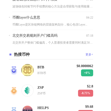
波场钱包转账节约手续费的核心方法是合理获取与使用能量、带宽资...
币圈layer什么意思
04-22
币圈Layer是区块链网络的层级架构划分，核心包含Layer...
北交所交易规则开户门槛高吗
07-18
北交所开户整体门槛偏高，个人普通投资者需要同时满足50万日均...
热搜币种
更多+
$0.0000062
BTB
1
+0%
BTB币
$2.8
ZSP
2
-8.75%
ZSP币
$9.68
HELPS
3