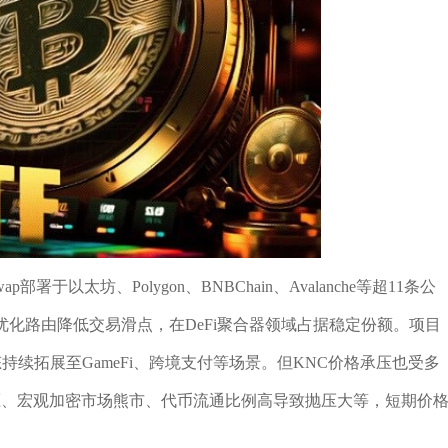
ap部署于以太坊、Polygon、BNBChain、Avalanche等超11条公
I优化路由降低交易滑点，在DeFi聚合器领域占据稳定份额。项目
持续拓展至GameFi、跨境支付等场景。但KNC价格承压也受多
竞品挤压、宏观加密市场熊市、代币流通比例高导致抛压大等，短期价