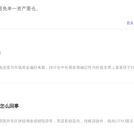
避免单一资产重仓。
更多
来
进度与市场资金偏好来看，DOT在中长期发展确定性与价值支撑上显著优于FIL
怎么回事
因并非区块链增发或销毁异常，而是私钥丢失、转账误操作、钱包UTXO显示差