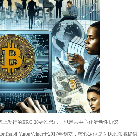
以太坊区块链上发行的ERC-20标准代币，也是去中心化流动性协议
torTran和YaronVelner于2017年创立，核心定位是为DeFi领域提供